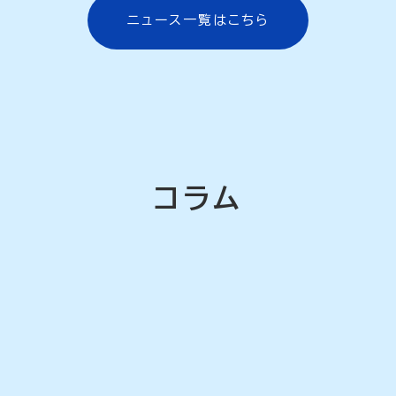
ニュース一覧はこちら
コラム
[!% if
(image.url!="") {
%]
[!% } %]
[%category%]