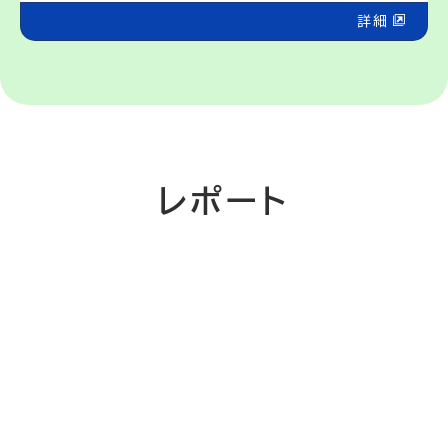
詳細
レポート
[!% if
(image.url!="") {
%]
[!% } %]
[%category%]